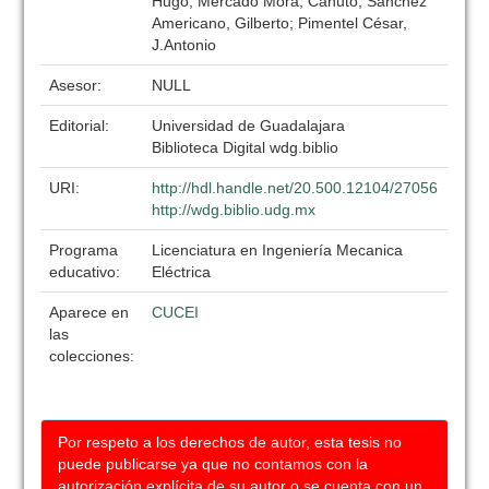
Hugo; Mercado Mora, Canuto; Sánchez
Americano, Gilberto; Pimentel César,
J.Antonio
Asesor:
NULL
Editorial:
Universidad de Guadalajara
Biblioteca Digital wdg.biblio
URI:
http://hdl.handle.net/20.500.12104/27056
http://wdg.biblio.udg.mx
Programa
Licenciatura en Ingeniería Mecanica
educativo:
Eléctrica
Aparece en
CUCEI
las
colecciones:
Por respeto a los derechos de autor, esta tesis no
puede publicarse ya que no contamos con la
autorización explícita de su autor o se cuenta con un