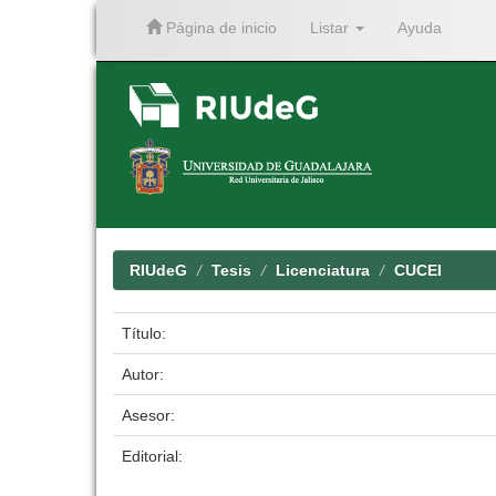
Página de inicio
Listar
Ayuda
Skip
navigation
RIUdeG
Tesis
Licenciatura
CUCEI
Título:
Autor:
Asesor:
Editorial: