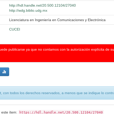
http://hdl.handle.net/20.500.12104/27040
http://wdg.biblio.udg.mx
Licenciatura en Ingeniería en Comunicaciones y Electrónica
CUCEI
puede publicarse ya que no contamos con la autorización explícita de s
, con todos los derechos reservados, a menos que se indique lo contra
r este ítem:
https://hdl.handle.net/20.500.12104/27040