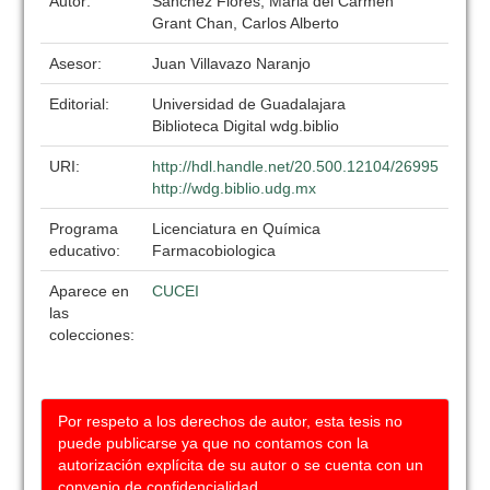
Autor:
Sanchez Flores, Maria del Carmen
Grant Chan, Carlos Alberto
Asesor:
Juan Villavazo Naranjo
Editorial:
Universidad de Guadalajara
Biblioteca Digital wdg.biblio
URI:
http://hdl.handle.net/20.500.12104/26995
http://wdg.biblio.udg.mx
Programa
Licenciatura en Química
educativo:
Farmacobiologica
Aparece en
CUCEI
las
colecciones:
Por respeto a los derechos de autor, esta tesis no
puede publicarse ya que no contamos con la
autorización explícita de su autor o se cuenta con un
convenio de confidencialidad