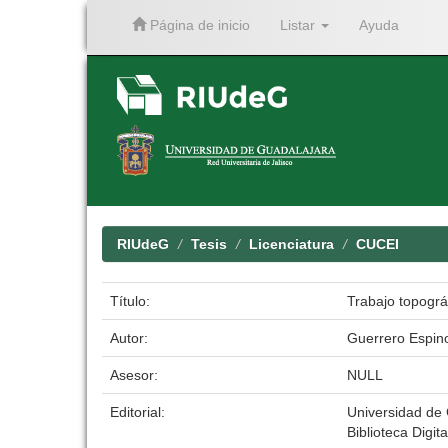
Página de inicio
Listar
Ayuda
Skip
navigation
RIUdeG
Tesis
Licenciatura
CUCEI
Título:
Trabajo topográ
Autor:
Guerrero Espino
Asesor:
NULL
Editorial:
Universidad de
Biblioteca Digita