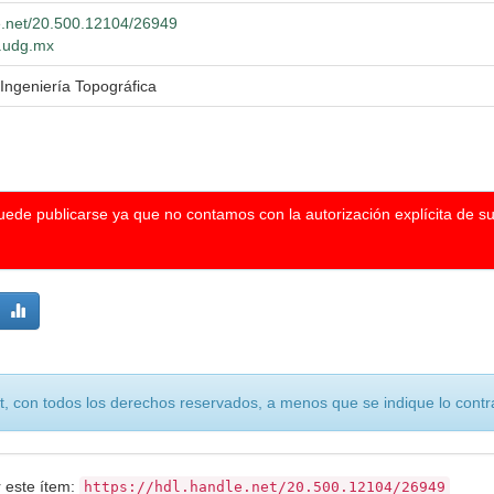
le.net/20.500.12104/26949
o.udg.mx
 Ingeniería Topográfica
puede publicarse ya que no contamos con la autorización explícita de s
, con todos los derechos reservados, a menos que se indique lo contra
r este ítem:
https://hdl.handle.net/20.500.12104/26949