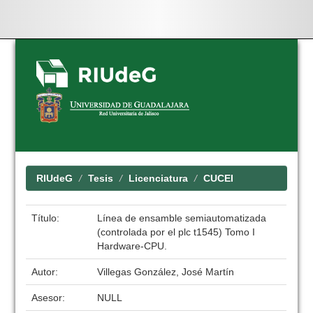
Skip
navigation
RIUdeG
Tesis
Licenciatura
CUCEI
Título:
Línea de ensamble semiautomatizada
(controlada por el plc t1545) Tomo I
Hardware-CPU.
Autor:
Villegas González, José Martín
Asesor:
NULL