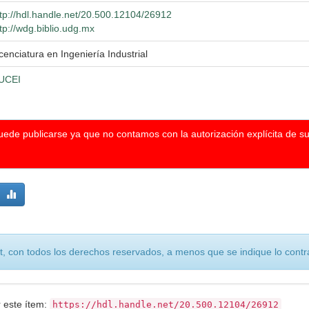
ttp://hdl.handle.net/20.500.12104/26912
tp://wdg.biblio.udg.mx
cenciatura en Ingeniería Industrial
UCEI
puede publicarse ya que no contamos con la autorización explícita de s
, con todos los derechos reservados, a menos que se indique lo contra
r este ítem:
https://hdl.handle.net/20.500.12104/26912