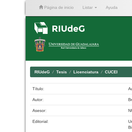
Página de inicio
Listar
Ayuda
Skip
navigation
RIUdeG
Tesis
Licenciatura
CUCEI
Título:
A
Autor:
B
Asesor:
N
Editorial:
U
Bi