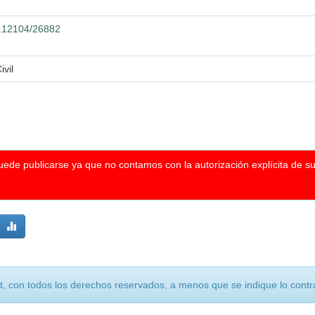
00.12104/26882
ivil
puede publicarse ya que no contamos con la autorización explícita de s
, con todos los derechos reservados, a menos que se indique lo contra