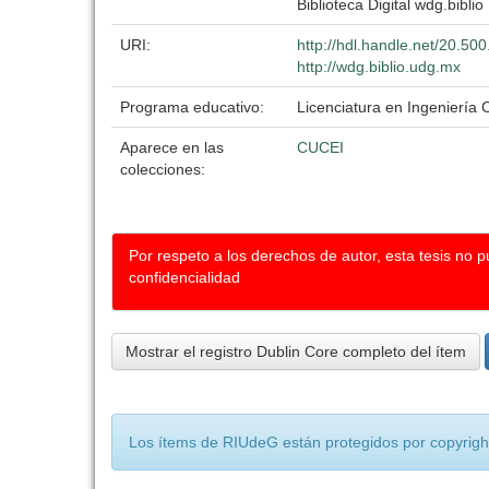
Biblioteca Digital wdg.biblio
URI:
http://hdl.handle.net/20.5
http://wdg.biblio.udg.mx
Programa educativo:
Licenciatura en Ingeniería C
Aparece en las
CUCEI
colecciones:
Por respeto a los derechos de autor, esta tesis no 
confidencialidad
Mostrar el registro Dublin Core completo del ítem
Los ítems de RIUdeG están protegidos por copyright