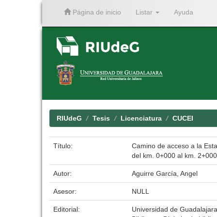
Página de inicio
Listar
Ayuda
Skip
navigation
RIUdeG
Tesis
Licenciatura
CUCEI
Título:
Camino de acceso a la Estac
del km. 0+000 al km. 2+000
Autor:
Aguirre García, Angel
Asesor:
NULL
Editorial:
Universidad de Guadalajar