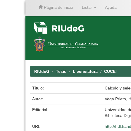
Página de inicio
Listar
Ayuda
Skip
navigation
RIUdeG
Tesis
Licenciatura
CUCEI
Título:
Calculo y sel
Autor:
Vega Prieto, 
Editorial:
Universidad d
Biblioteca Digi
URI:
http://hdl.ha