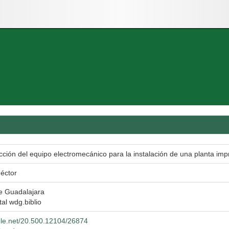
ección del equipo electromecánico para la instalación de una planta i
Héctor
e Guadalajara
tal wdg.biblio
ndle.net/20.500.12104/26874