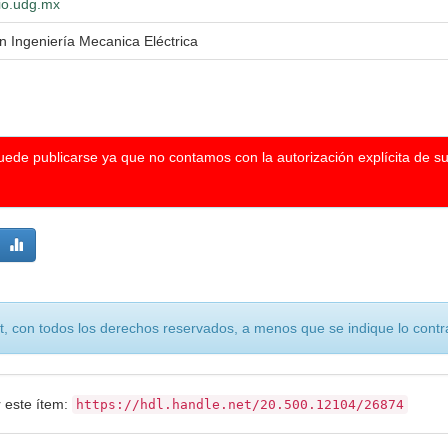
lio.udg.mx
n Ingeniería Mecanica Eléctrica
puede publicarse ya que no contamos con la autorización explícita de s
, con todos los derechos reservados, a menos que se indique lo contra
r este ítem:
https://hdl.handle.net/20.500.12104/26874