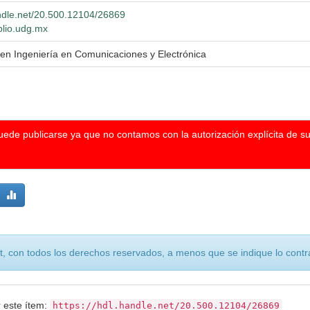
andle.net/20.500.12104/26869
iblio.udg.mx
 en Ingeniería en Comunicaciones y Electrónica
puede publicarse ya que no contamos con la autorización explícita de s
, con todos los derechos reservados, a menos que se indique lo contra
r este ítem:
https://hdl.handle.net/20.500.12104/26869