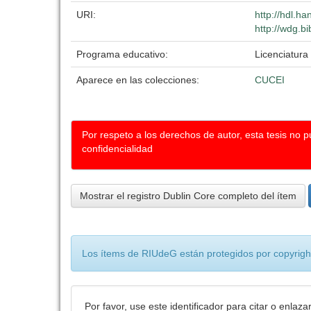
URI:
http://hdl.h
http://wdg.b
Programa educativo:
Licenciatura
Aparece en las colecciones:
CUCEI
Por respeto a los derechos de autor, esta tesis no 
confidencialidad
Mostrar el registro Dublin Core completo del ítem
Los ítems de RIUdeG están protegidos por copyright
Por favor, use este identificador para citar o enlaza