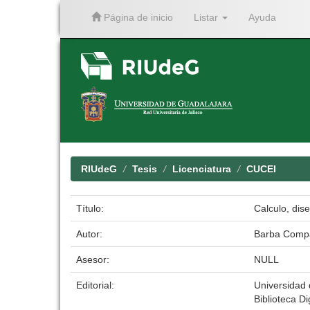
Página de inicio
Listar
Ayuda
Skip
navigation
RIUdeG
Tesis
Licenciatura
CUCEI
Título:
Calculo, dis
Autor:
Barba Compa
Asesor:
NULL
Editorial:
Universidad
Biblioteca Di