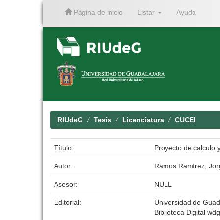
Página de inicio
Listar
Ayuda
Skip
navigation
RIUdeG
Tesis
Licenciatura
CUCEI
Título:
Proyecto de calculo 
Autor:
Ramos Ramírez, Jor
Asesor:
NULL
Editorial:
Universidad de Guad
Biblioteca Digital wdg