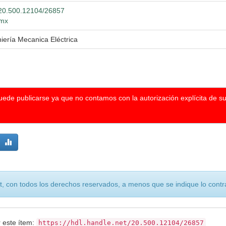
t/20.500.12104/26857
.mx
niería Mecanica Eléctrica
puede publicarse ya que no contamos con la autorización explícita de s
, con todos los derechos reservados, a menos que se indique lo contra
r este ítem:
https://hdl.handle.net/20.500.12104/26857