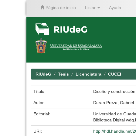
Página de inicio
Listar
Ayuda
Skip
navigation
RIUdeG
Tesis
Licenciatura
CUCEI
Título:
Diseño y construcción
Autor:
Duran Preza, Gabriel
Editorial:
Universidad de Guada
Biblioteca Digital wdg.
URI:
http://hdl.handle.net