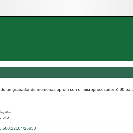
 de un grabador de memorias eprom con el microprocesador Z-80 para 
lajara
biblio
/20.500.12104/26838