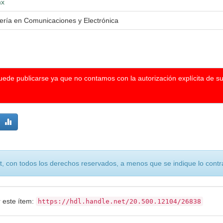
mx
iería en Comunicaciones y Electrónica
puede publicarse ya que no contamos con la autorización explícita de s
, con todos los derechos reservados, a menos que se indique lo contra
r este ítem:
https://hdl.handle.net/20.500.12104/26838