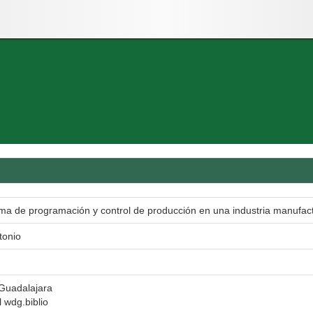
ema de programación y control de producción en una industria manufac
tonio
 Guadalajara
l wdg.biblio