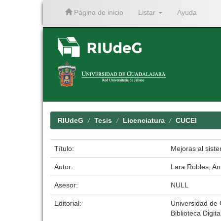
Página de inicio
Listar
Ayuda
Skip
navigation
RIUdeG
Tesis
Licenciatura
CUCEI
Título:
Mejoras al sist
Autor:
Lara Robles, An
Asesor:
NULL
Editorial:
Universidad de
Biblioteca Digita