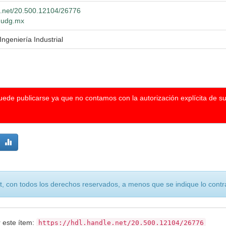
le.net/20.500.12104/26776
o.udg.mx
Ingeniería Industrial
puede publicarse ya que no contamos con la autorización explícita de s
, con todos los derechos reservados, a menos que se indique lo contra
r este ítem:
https://hdl.handle.net/20.500.12104/26776