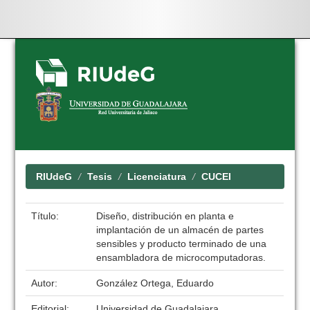
Skip
navigation
RIUdeG
Tesis
Licenciatura
CUCEI
Título:
Diseño, distribución en planta e
implantación de un almacén de partes
sensibles y producto terminado de una
ensambladora de microcomputadoras.
Autor:
González Ortega, Eduardo
Editorial:
Universidad de Guadalajara