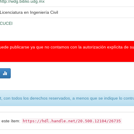
http://wdg.biblio.udg.mx
Licenciatura en Ingeniería Civil
CUCEI
puede publicarse ya que no contamos con la autorización explícita de s
, con todos los derechos reservados, a menos que se indique lo contra
r este ítem:
https://hdl.handle.net/20.500.12104/26735