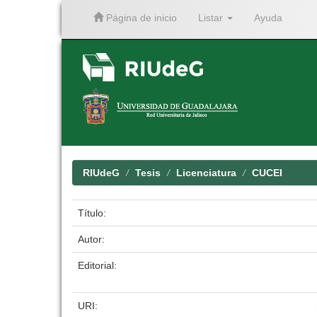
Página de inicio
Listar
Ayuda
Skip
navigation
RIUdeG
Tesis
Licenciatura
CUCEI
Título:
Autor:
Editorial:
URI: