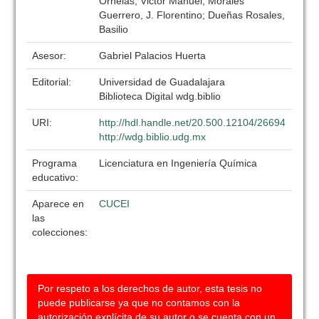
Ornelas, Victor Manuel; Morales
Guerrero, J. Florentino; Dueñas Rosales,
Basilio
Asesor:
Gabriel Palacios Huerta
Editorial:
Universidad de Guadalajara
Biblioteca Digital wdg.biblio
URI:
http://hdl.handle.net/20.500.12104/26694
http://wdg.biblio.udg.mx
Programa
Licenciatura en Ingeniería Química
educativo:
Aparece en
CUCEI
las
colecciones:
Por respeto a los derechos de autor, esta tesis no
puede publicarse ya que no contamos con la
autorización explícita de su autor o se cuenta con un