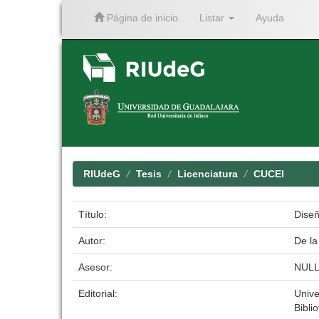
Página de inicio
Listar
Ayuda
Skip
navigation
RIUdeG
Tesis
Licenciatura
CUCEI
Título:
Diseñ
Autor:
De la
Asesor:
NUL
Editorial:
Unive
Bibli