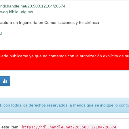
//hdl.handle.net/20.500.12104/26674
//wdg.biblio.udg.mx
ciatura en Ingeniería en Comunicaciones y Electrónica
I
puede publicarse ya que no contamos con la autorización explícita de s
, con todos los derechos reservados, a menos que se indique lo contra
r este ítem:
https://hdl.handle.net/20.500.12104/26674