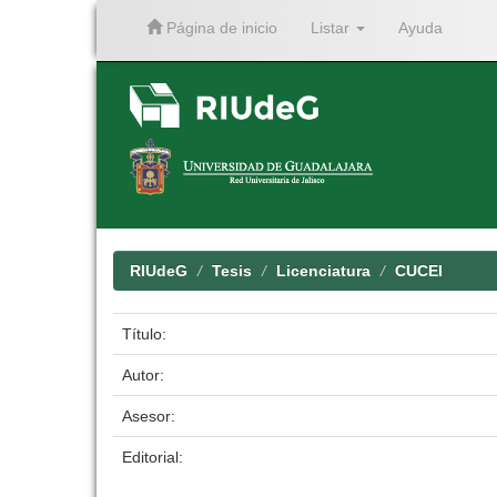
Página de inicio
Listar
Ayuda
Skip
navigation
RIUdeG
Tesis
Licenciatura
CUCEI
Título:
Autor:
Asesor:
Editorial: