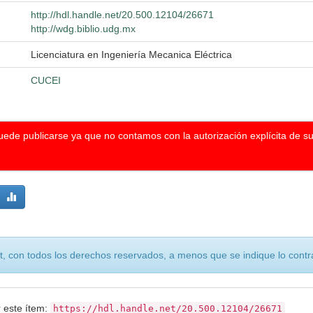
http://hdl.handle.net/20.500.12104/26671
http://wdg.biblio.udg.mx
Licenciatura en Ingeniería Mecanica Eléctrica
CUCEI
puede publicarse ya que no contamos con la autorización explícita de s
, con todos los derechos reservados, a menos que se indique lo contra
r este ítem:
https://hdl.handle.net/20.500.12104/26671