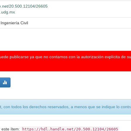
le.net/20.500.12104/26605
io.udg.mx
Ingeniería Civil
puede publicarse ya que no contamos con la autorización explícita de s
, con todos los derechos reservados, a menos que se indique lo contra
r este ítem:
https://hdl.handle.net/20.500.12104/26605