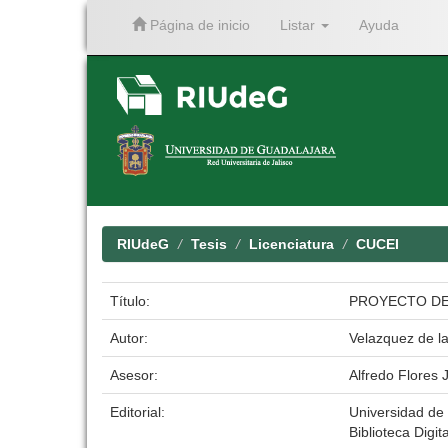
Página de inicio
Listar
Ayuda
Skip
navigation
RIUdeG
Tesis
Licenciatura
CUCEI
Título:
PROYECTO DE 
Autor:
Velazquez de la
Asesor:
Alfredo Flores
Editorial:
Universidad de
Biblioteca Digit