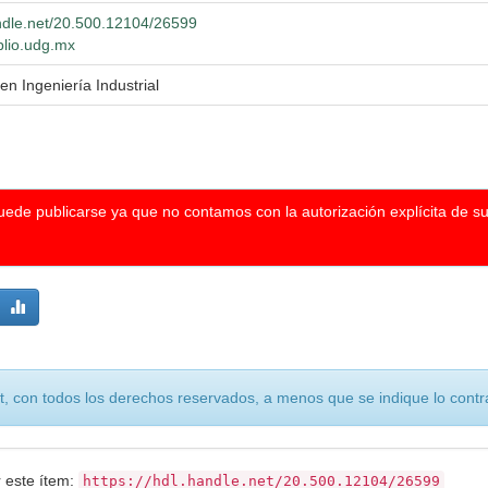
andle.net/20.500.12104/26599
iblio.udg.mx
en Ingeniería Industrial
puede publicarse ya que no contamos con la autorización explícita de s
, con todos los derechos reservados, a menos que se indique lo contra
r este ítem:
https://hdl.handle.net/20.500.12104/26599