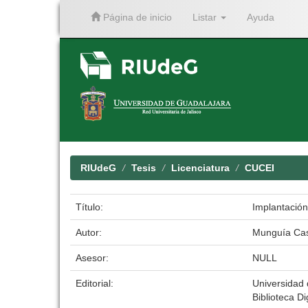
Página de inicio
Listar
Ayuda
Skip
navigation
RIUdeG
Tesis
Licenciatura
CUCEI
Título:
Implantación
Autor:
Munguía Cast
Asesor:
NULL
Editorial:
Universidad
Biblioteca Di