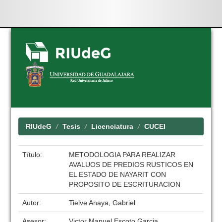
Skip
navigation
RIUdeG
Tesis
Licenciatura
CUCEI
Título:
METODOLOGIA PARA REALIZAR
AVALUOS DE PREDIOS RUSTICOS EN
EL ESTADO DE NAYARIT CON
PROPOSITO DE ESCRITURACION
Autor:
Tielve Anaya, Gabriel
Asesor:
Victor Manuel Escoto Garcia