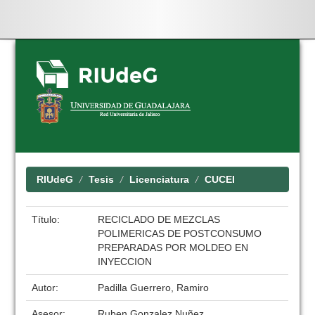
Skip
navigation
RIUdeG
Tesis
Licenciatura
CUCEI
Título:
RECICLADO DE MEZCLAS
POLIMERICAS DE POSTCONSUMO
PREPARADAS POR MOLDEO EN
INYECCION
Autor:
Padilla Guerrero, Ramiro
Asesor:
Ruben Gonzalez Nuñez