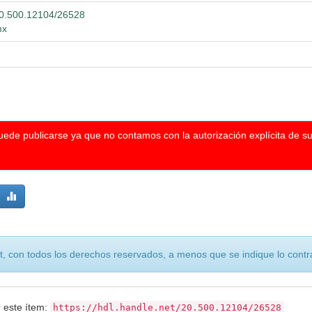
/20.500.12104/26528
mx
puede publicarse ya que no contamos con la autorización explícita de s
, con todos los derechos reservados, a menos que se indique lo contra
r este ítem:
https://hdl.handle.net/20.500.12104/26528