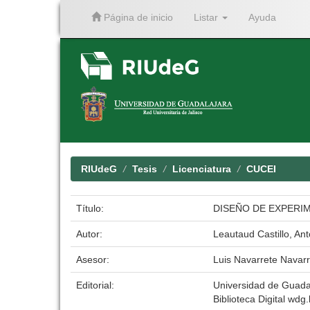
Página de inicio
Listar
Ayuda
Skip
navigation
RIUdeG
Tesis
Licenciatura
CUCEI
Título:
DISEÑO DE EXPERI
Autor:
Leautaud Castillo, Ant
Asesor:
Luis Navarrete Navarr
Editorial:
Universidad de Guada
Biblioteca Digital wdg.