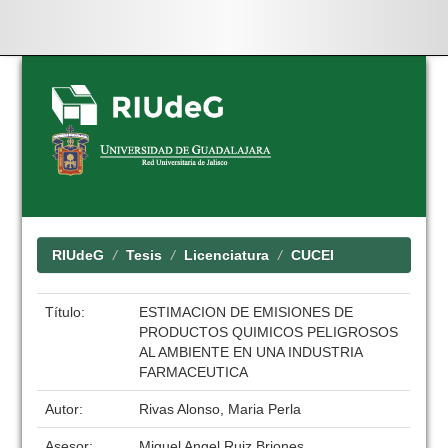
Skip
navigation
RIUdeG
Tesis
Licenciatura
CUCEI
Título:
ESTIMACION DE EMISIONES DE
PRODUCTOS QUIMICOS PELIGROSOS
AL AMBIENTE EN UNA INDUSTRIA
FARMACEUTICA
Autor:
Rivas Alonso, Maria Perla
Asesor:
Miguel Angel Ruiz Briones