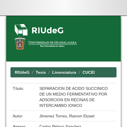
Skip
navigation
RIUdeG
Tesis
Licenciatura
CUCEI
Título:
SEPARACION DE ACIDO SUCCINICO
DE UN MEDIO FERMENTATIVO POR
ADSORCION EN RECINAS DE
INTERCAMBIO IONICO
Autor:
Jimenez Torres, Ramon Etzael
Asesor:
Carlos Pelayo Sanchez