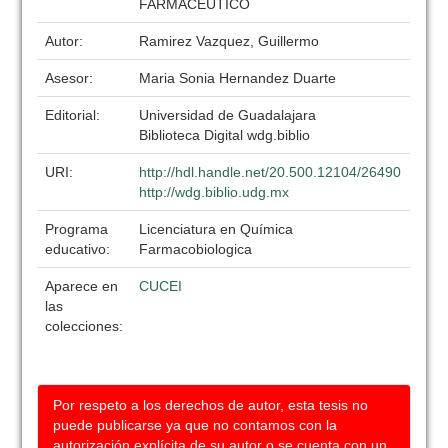
FARMACEUTICO
Autor:
Ramirez Vazquez, Guillermo
Asesor:
Maria Sonia Hernandez Duarte
Editorial:
Universidad de Guadalajara
Biblioteca Digital wdg.biblio
URI:
http://hdl.handle.net/20.500.12104/26490
http://wdg.biblio.udg.mx
Programa
Licenciatura en Química
educativo:
Farmacobiologica
Aparece en
CUCEI
las
colecciones:
Por respeto a los derechos de autor, esta tesis no
puede publicarse ya que no contamos con la
autorización explícita de su autor o se cuenta con un