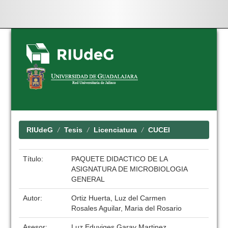
Skip
navigation
RIUdeG
Tesis
Licenciatura
CUCEI
Título:
PAQUETE DIDACTICO DE LA
ASIGNATURA DE MICROBIOLOGIA
GENERAL
Autor:
Ortiz Huerta, Luz del Carmen
Rosales Aguilar, Maria del Rosario
Asesor:
Luz Eduviges Garay Martinez