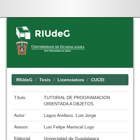
Skip
navigation
RIUdeG
Tesis
Licenciatura
CUCEI
Título:
TUTORIAL DE PROGRAMACION
ORIENTADA A OBJETOS
Autor:
Lagos Arellano, Luis Jorge
Asesor:
Luis Felipe Mariscal Lugo
Editorial:
Universidad de Guadalajara