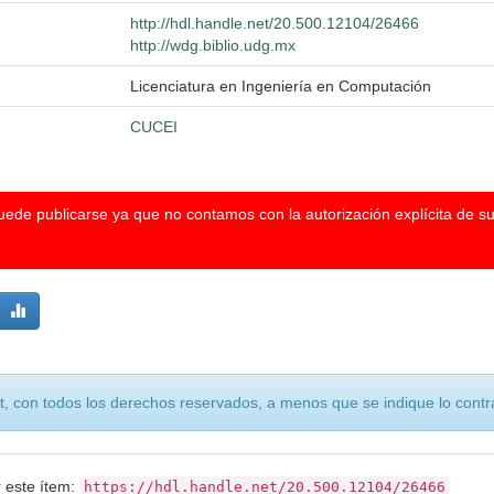
http://hdl.handle.net/20.500.12104/26466
http://wdg.biblio.udg.mx
Licenciatura en Ingeniería en Computación
CUCEI
puede publicarse ya que no contamos con la autorización explícita de s
, con todos los derechos reservados, a menos que se indique lo contra
r este ítem:
https://hdl.handle.net/20.500.12104/26466