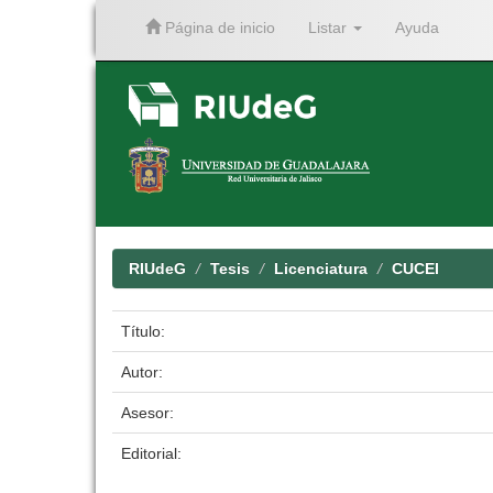
Página de inicio
Listar
Ayuda
Skip
navigation
RIUdeG
Tesis
Licenciatura
CUCEI
Título:
Autor:
Asesor:
Editorial: