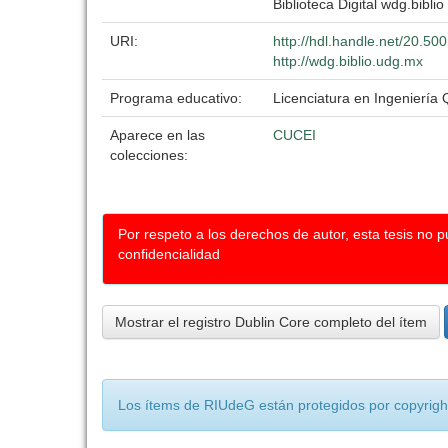
Biblioteca Digital wdg.biblio
URI:
http://hdl.handle.net/20.5
http://wdg.biblio.udg.mx
Programa educativo:
Licenciatura en Ingeniería
Aparece en las
CUCEI
colecciones:
Por respeto a los derechos de autor, esta tesis no 
confidencialidad
Mostrar el registro Dublin Core completo del ítem
Los ítems de RIUdeG están protegidos por copyright