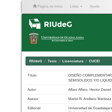
Página de inicio
Listar
Ayuda
Skip
navigation
RIUdeG
Tesis
Licenciatura
CUCEI
Título:
DISEÑO COMPLEMENTARI
SEMISOLIDOS Y/O LIQUI
Autor:
Alfaro Alfaro, Hector Daniel
Asesor:
Martin R. Arellano Martinez
Editorial:
Universidad de Guadalajar