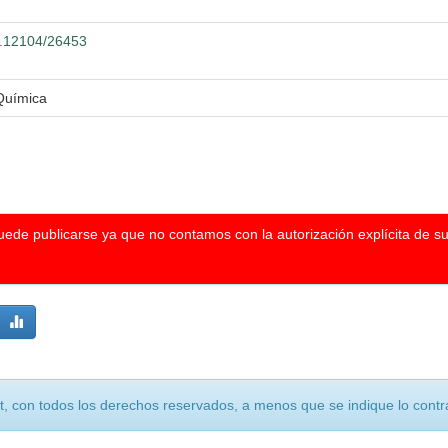
00.12104/26453
 Química
puede publicarse ya que no contamos con la autorización explícita de s
, con todos los derechos reservados, a menos que se indique lo contra