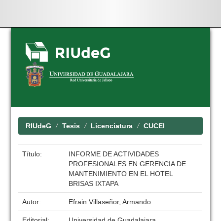
Skip
navigation
RIUdeG
Tesis
Licenciatura
CUCEI
Título:
INFORME DE ACTIVIDADES
PROFESIONALES EN GERENCIA DE
MANTENIMIENTO EN EL HOTEL
BRISAS IXTAPA
Autor:
Efrain Villaseñor, Armando
Editorial:
Universidad de Guadalajara