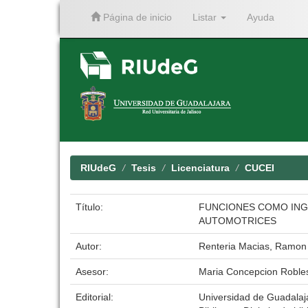
Página de inicio
Listar
Ayuda
Skip
navigation
RIUdeG
Tesis
Licenciatura
CUCEI
Título:
FUNCIONES COMO ING
AUTOMOTRICES
Autor:
Renteria Macias, Ramon
Asesor:
Maria Concepcion Roble
Editorial:
Universidad de Guadalaj