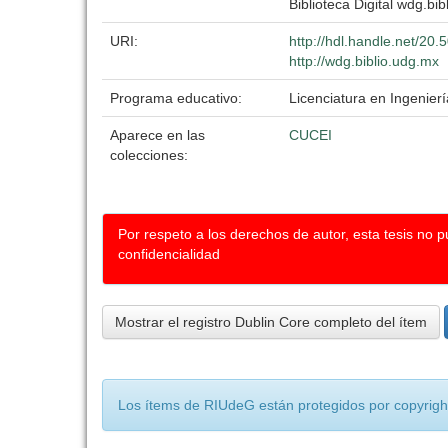
Biblioteca Digital wdg.bib
URI:
http://hdl.handle.net/20
http://wdg.biblio.udg.mx
Programa educativo:
Licenciatura en Ingenierí
Aparece en las
CUCEI
colecciones:
Por respeto a los derechos de autor, esta tesis no 
confidencialidad
Mostrar el registro Dublin Core completo del ítem
Los ítems de RIUdeG están protegidos por copyright