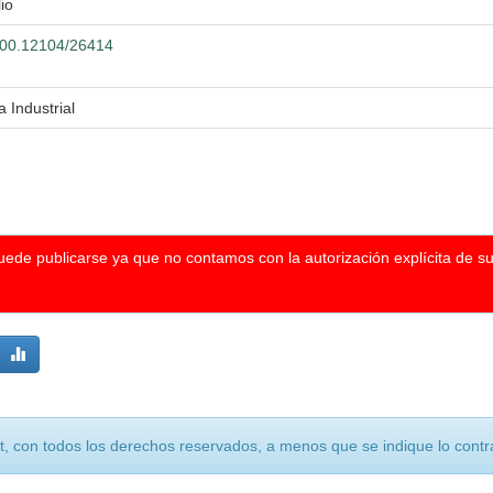
lio
.500.12104/26414
a Industrial
puede publicarse ya que no contamos con la autorización explícita de s
, con todos los derechos reservados, a menos que se indique lo contra