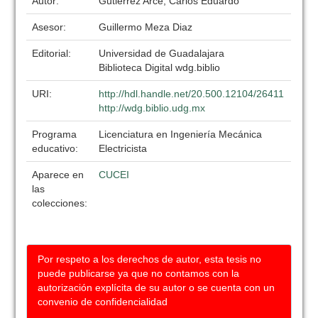
Autor:
Gutierrez Arce, Carlos Eduardo
Asesor:
Guillermo Meza Diaz
Editorial:
Universidad de Guadalajara
Biblioteca Digital wdg.biblio
URI:
http://hdl.handle.net/20.500.12104/26411
http://wdg.biblio.udg.mx
Programa
Licenciatura en Ingeniería Mecánica
educativo:
Electricista
Aparece en
CUCEI
las
colecciones:
Por respeto a los derechos de autor, esta tesis no
puede publicarse ya que no contamos con la
autorización explícita de su autor o se cuenta con un
convenio de confidencialidad