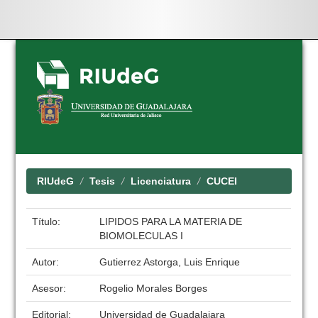
Skip
navigation
RIUdeG
Tesis
Licenciatura
CUCEI
Título:
LIPIDOS PARA LA MATERIA DE
BIOMOLECULAS I
Autor:
Gutierrez Astorga, Luis Enrique
Asesor:
Rogelio Morales Borges
Editorial:
Universidad de Guadalajara