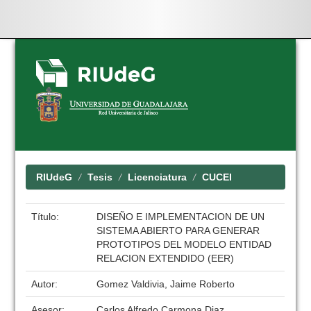
Skip
navigation
RIUdeG
Tesis
Licenciatura
CUCEI
Título:
DISEÑO E IMPLEMENTACION DE UN
SISTEMA ABIERTO PARA GENERAR
PROTOTIPOS DEL MODELO ENTIDAD
RELACION EXTENDIDO (EER)
Autor:
Gomez Valdivia, Jaime Roberto
Asesor:
Carlos Alfredo Carmona Diaz