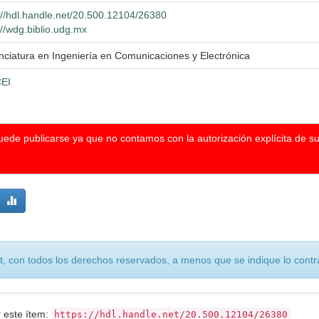
://hdl.handle.net/20.500.12104/26380
://wdg.biblio.udg.mx
nciatura en Ingeniería en Comunicaciones y Electrónica
EI
puede publicarse ya que no contamos con la autorización explícita de s
, con todos los derechos reservados, a menos que se indique lo contra
r este ítem:
https://hdl.handle.net/20.500.12104/26380