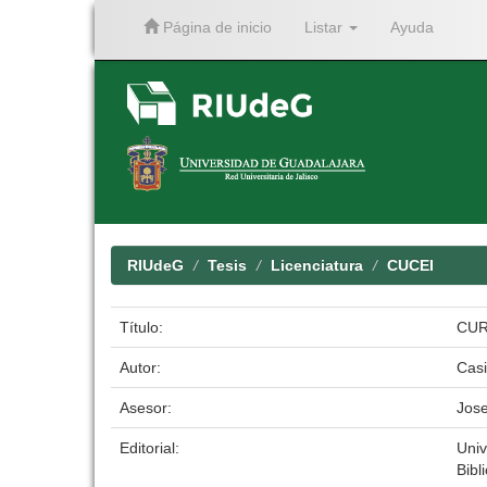
Página de inicio
Listar
Ayuda
Skip
navigation
RIUdeG
Tesis
Licenciatura
CUCEI
Título:
CUR
Autor:
Casi
Asesor:
Jose
Editorial:
Univ
Bibl