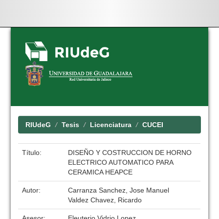
Skip
navigation
RIUdeG
Tesis
Licenciatura
CUCEI
Título:
DISEÑO Y COSTRUCCION DE HORNO
ELECTRICO AUTOMATICO PARA
CERAMICA HEAPCE
Autor:
Carranza Sanchez, Jose Manuel
Valdez Chavez, Ricardo
Asesor:
Eleuterio Vidrio Lopez