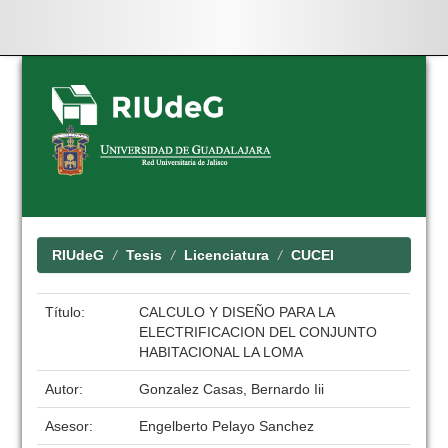
Skip
navigation
RIUdeG
Tesis
Licenciatura
CUCEI
Título:
CALCULO Y DISEÑO PARA LA
ELECTRIFICACION DEL CONJUNTO
HABITACIONAL LA LOMA
Autor:
Gonzalez Casas, Bernardo Iii
Asesor:
Engelberto Pelayo Sanchez