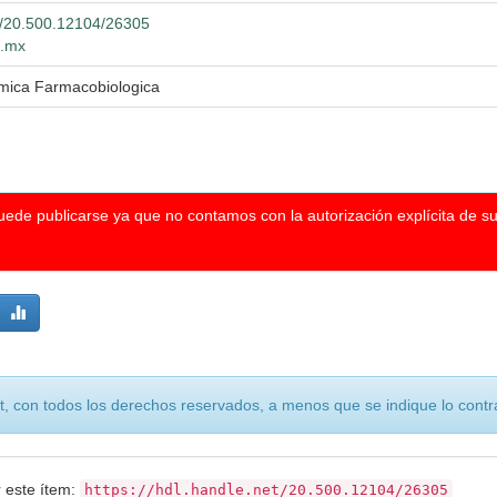
et/20.500.12104/26305
g.mx
ímica Farmacobiologica
puede publicarse ya que no contamos con la autorización explícita de s
, con todos los derechos reservados, a menos que se indique lo contra
r este ítem:
https://hdl.handle.net/20.500.12104/26305