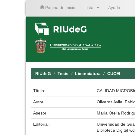
Página de inicio
Listar
Ayuda
Skip
navigation
RIUdeG
Tesis
Licenciatura
CUCEI
Título:
CALIDAD MICROBI
Autor:
Olivares Avila, Fabi
Asesor:
Maria Ofelia Rodrig
Editorial:
Universidad de Gua
Biblioteca Digital wd