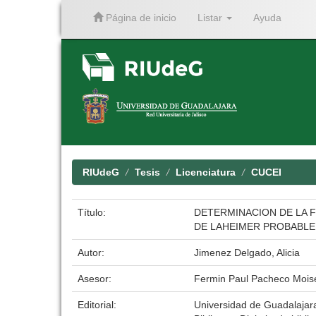
Página de inicio
Listar
Ayuda
Skip
navigation
RIUdeG
Tesis
Licenciatura
CUCEI
Título:
DETERMINACION DE LA F
DE LAHEIMER PROBABLE
Autor:
Jimenez Delgado, Alicia
Asesor:
Fermin Paul Pacheco Mois
Editorial:
Universidad de Guadalajar