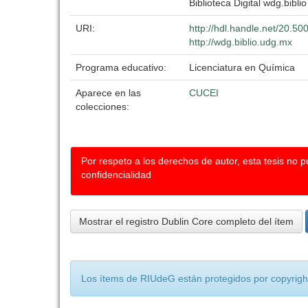
Biblioteca Digital wdg.biblio
URI:
http://hdl.handle.net/20.5
http://wdg.biblio.udg.mx
Programa educativo:
Licenciatura en Química
Aparece en las
CUCEI
colecciones:
Por respeto a los derechos de autor, esta tesis no 
confidencialidad
Mostrar el registro Dublin Core completo del ítem
Los ítems de RIUdeG están protegidos por copyright