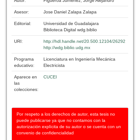
Autor:
Figueroa Jumenez, Jorge Alejandro
Asesor:
Jose Daniel Zalapa Zalapa
Editorial:
Universidad de Guadalajara
Biblioteca Digital wdg.biblio
URI:
http://hdl.handle.net/20.500.12104/26292
http://wdg.biblio.udg.mx
Programa
Licenciatura en Ingeniería Mecánica
educativo:
Electricista
Aparece en
CUCEI
las
colecciones:
Por respeto a los derechos de autor, esta tesis no
puede publicarse ya que no contamos con la
autorización explícita de su autor o se cuenta con un
convenio de confidencialidad