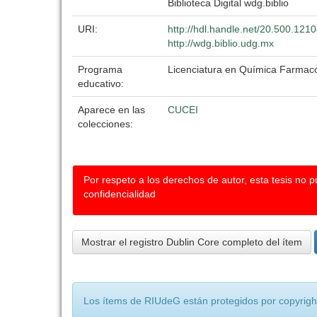
Biblioteca Digital wdg.biblio
URI:
http://hdl.handle.net/20.500.121
http://wdg.biblio.udg.mx
Programa
Licenciatura en Química Farmaco
educativo:
Aparece en las
CUCEI
colecciones:
Por respeto a los derechos de autor, esta tesis no 
confidencialidad
Mostrar el registro Dublin Core completo del ítem
Los ítems de RIUdeG están protegidos por copyright