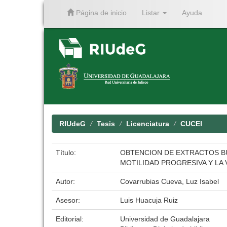
Página de inicio
Listar
Ayuda
Skip
navigation
RIUdeG
Tesis
Licenciatura
CUCEI
Título:
OBTENCION DE EXTRACTOS BU
MOTILIDAD PROGRESIVA Y LA 
Autor:
Covarrubias Cueva, Luz Isabel
Asesor:
Luis Huacuja Ruiz
Editorial:
Universidad de Guadalajara