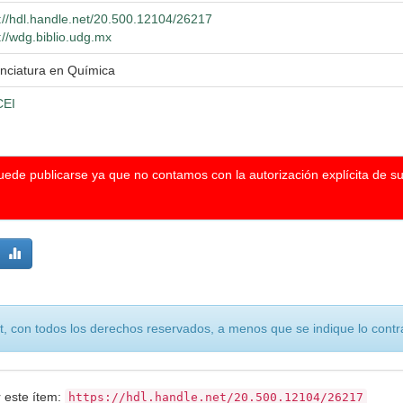
p://hdl.handle.net/20.500.12104/26217
://wdg.biblio.udg.mx
enciatura en Química
EI
puede publicarse ya que no contamos con la autorización explícita de s
, con todos los derechos reservados, a menos que se indique lo contra
r este ítem:
https://hdl.handle.net/20.500.12104/26217