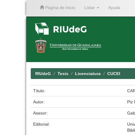
Página de inicio
Listar
Ayuda
Skip
navigation
RIUdeG
Tesis
Licenciatura
CUCEI
Título:
CAR
Autor:
Piz
Asesor:
Gab
Editorial:
Uni
Bibl