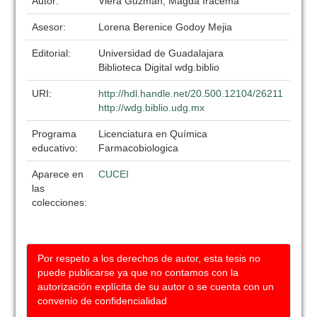
Autor:
Viera Guzman, Magda Iracema
Asesor:
Lorena Berenice Godoy Mejia
Editorial:
Universidad de Guadalajara
Biblioteca Digital wdg.biblio
URI:
http://hdl.handle.net/20.500.12104/26211
http://wdg.biblio.udg.mx
Programa
Licenciatura en Química
educativo:
Farmacobiologica
Aparece en
CUCEI
las
colecciones:
Por respeto a los derechos de autor, esta tesis no
puede publicarse ya que no contamos con la
autorización explícita de su autor o se cuenta con un
convenio de confidencialidad