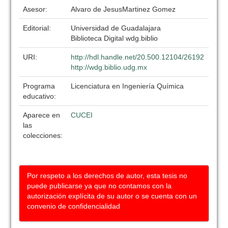
Asesor:
Alvaro de JesusMartinez Gomez
Editorial:
Universidad de Guadalajara
Biblioteca Digital wdg.biblio
URI:
http://hdl.handle.net/20.500.12104/26192
http://wdg.biblio.udg.mx
Programa
Licenciatura en Ingeniería Química
educativo:
Aparece en
CUCEI
las
colecciones:
Por respeto a los derechos de autor, esta tesis no
puede publicarse ya que no contamos con la
autorización explícita de su autor o se cuenta con un
convenio de confidencialidad