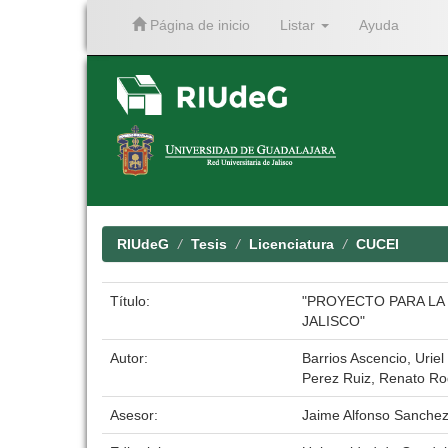
Página de inicio
Listar
Ayuda
Skip
navigation
RIUdeG
Tesis
Licenciatura
CUCEI
Título:
"PROYECTO PARA LA
JALISCO"
Autor:
Barrios Ascencio, Uriel
Perez Ruiz, Renato Rod
Asesor:
Jaime Alfonso Sanche