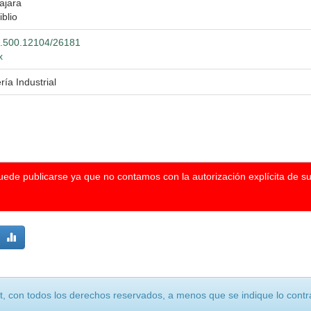
ajara
iblio
20.500.12104/26181
x
ría Industrial
puede publicarse ya que no contamos con la autorización explícita de s
, con todos los derechos reservados, a menos que se indique lo contra