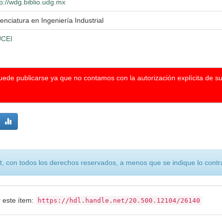
tp://wdg.biblio.udg.mx
cenciatura en Ingeniería Industrial
CEI
puede publicarse ya que no contamos con la autorización explícita de s
, con todos los derechos reservados, a menos que se indique lo contra
r este ítem:
https://hdl.handle.net/20.500.12104/26140