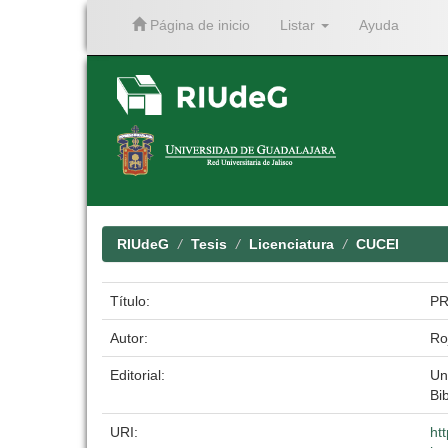
Página de inicio
Listar
Ayuda
Skip
navigation
RIUdeG
Tesis
Licenciatura
CUCEI
Título:
PR
Autor:
Ro
Editorial:
Un
Bib
URI:
ht