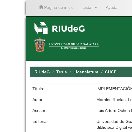
Página de inicio
Listar
Ayuda
Skip
navigation
RIUdeG
Tesis
Licenciatura
CUCEI
Título:
IMPLEMENTACIÓN 
Autor:
Morales Ruelas, Le
Asesor:
Luis Arturo Ochoa
Editorial:
Universidad de Gu
Biblioteca Digital w