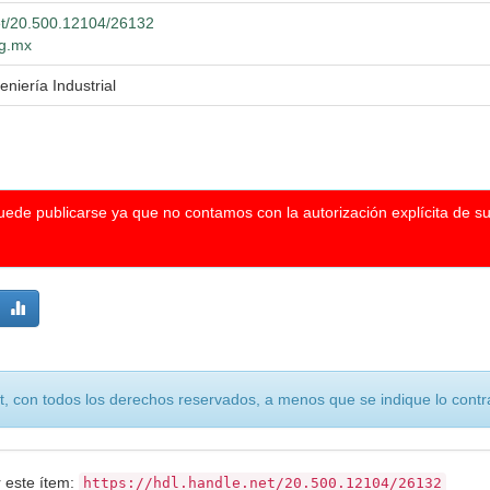
net/20.500.12104/26132
dg.mx
eniería Industrial
puede publicarse ya que no contamos con la autorización explícita de s
, con todos los derechos reservados, a menos que se indique lo contra
r este ítem:
https://hdl.handle.net/20.500.12104/26132