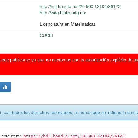
http://hdl.handle.net/20.500.12104/26123
http://wdg.biblio.udg.mx
Licenciatura en Matemáticas
CUCEI
puede publicarse ya que no contamos con la autorización explícita de s
, con todos los derechos reservados, a menos que se indique lo contra
r este ítem:
https://hdl.handle.net/20.500.12104/26123