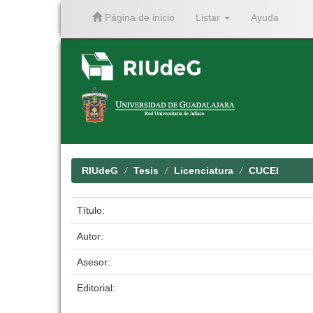
Página de inicio
Listar
Ayuda
Skip
navigation
RIUdeG
Tesis
Licenciatura
CUCEI
Título:
Autor:
Asesor:
Editorial: