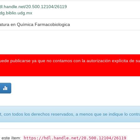
hdl.handle.net/20.500.12104/26119
wdg.biblio.udg.mx
iatura en Química Farmacobiologica
puede publicarse ya que no contamos con la autorización explícita de s
, con todos los derechos reservados, a menos que se indique lo contra
r este ítem:
https://hdl.handle.net/20.500.12104/26119