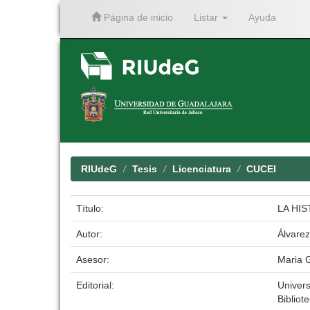
Página de inicio
Listar
Ayuda
Skip
navigation
RIUdeG
Tesis
Licenciatura
CUCEI
Título:
LA HI
Autor:
Álvarez
Asesor:
Maria 
Editorial:
Univer
Bibliot