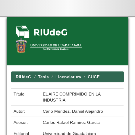
Skip
navigation
RIUdeG
Tesis
Licenciatura
CUCEI
Título:
EL AIRE COMPRIMIDO EN LA
INDUSTRIA
Autor:
Cano Mendez, Daniel Alejandro
Asesor:
Carlos Rafael Ramirez Garcia
Editorial:
Universidad de Guadalajara